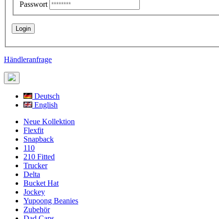
Passwort
Händleranfrage
Deutsch
English
Neue Kollektion
Flexfit
Snapback
110
210 Fitted
Trucker
Delta
Bucket Hat
Jockey
Yupoong Beanies
Zubehör
Dad Caps