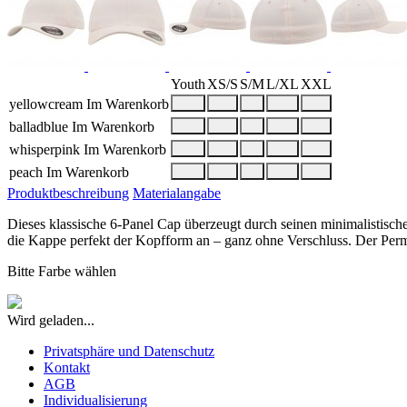
Youth
XS/S
S/M
L/XL
XXL
yellowcream
Im Warenkorb
balladblue
Im Warenkorb
whisperpink
Im Warenkorb
peach
Im Warenkorb
Produktbeschreibung
Materialangabe
Dieses klassische 6-Panel Cap überzeugt durch seinen minimalisti
die Kappe perfekt der Kopfform an – ganz ohne Verschluss. Der Perm
Bitte Farbe wählen
Wird geladen...
Privatsphäre und Datenschutz
Kontakt
AGB
Individualisierung