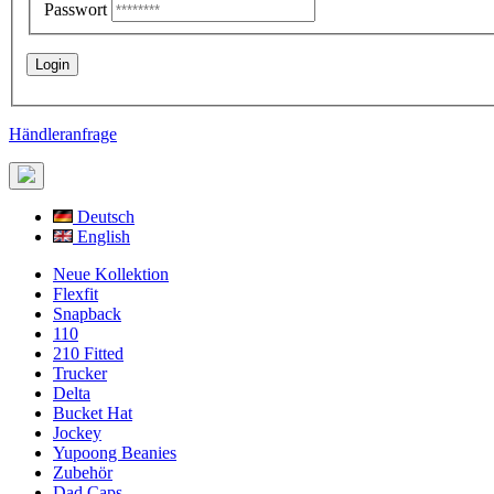
Passwort
Händleranfrage
Deutsch
English
Neue Kollektion
Flexfit
Snapback
110
210 Fitted
Trucker
Delta
Bucket Hat
Jockey
Yupoong Beanies
Zubehör
Dad Caps